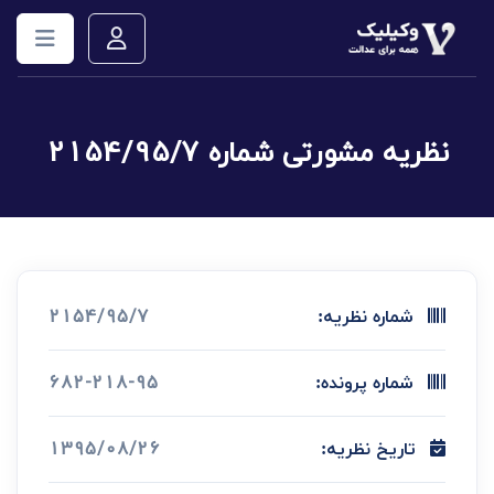
نظریه مشورتی شماره 2154/95/7
2154/95/7
شماره نظریه:
682-218-95
شماره پرونده:
1395/08/26
تاریخ نظریه: