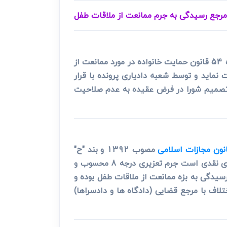
رجع رسیدگی به جرم ممانعت از ملاقات طفل
با توجه به ماده 632 قانون تعزیرات و وضع مجازات حبس در مورد بزه امتناع از تحویل طفل و استرداد طفل و ماده 54 قانون حمایت خانواده در مورد ممانعت از
نماید و توسط شعبه دادیاری پرونده با قرار
؛ تصمیم شورا در فرض عقیده به عدم صلاحیت
نون مجازات اسلامی
مصوب 1392 و بند "ح"
ماده 9 قانون شوراهای حل اختلاف مصوب 1394 و با عنایت به میزان مجازات که حداکثر تا ده میلیون ریال جزای نقدی است جرم تعزیری درجه 8 محسوب و
سیدگی به بزه ممانعت از ملاقات طفل بوده و
احیت بین شورای حل اختلاف با مرجع قضایی (دادگاه ها و دادسراها)