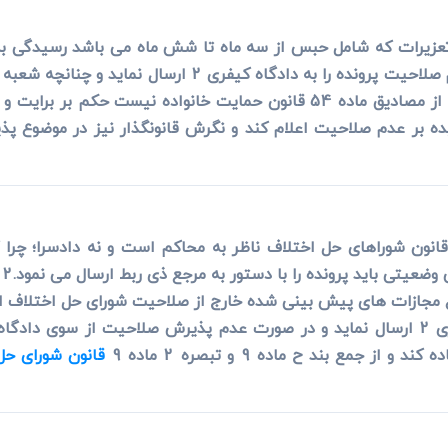
ه مجازات مقرر در ماده 632 قانون تعزیرات که شامل حبس از سه ماه تا شش ماه می ب
است و قاضی شورا می تواند با صدور قرار عدم صلاحیت پرونده
تواند نسبت به موضوع اتهام با توجه به اینکه از مصادیق ماده 54 قانون حمایت 
یده بر عدم صلاحیت اعلام کند و نگرش قانونگذار نیز در موضوع 
قانون شوراهای حل اختلاف ناظر به محاکم است و نه دادسرا؛ چرا
ع مجازات های پیش بینی شده خارج از صلاحیت شورای حل اختلاف ا
را با صدور قرار عدم صلاحیت به دادگاه کیفری 2 ارسال نماید و در صورت عدم پذیرش صل
جمع بند ح ماده 9 و تبصره 2 ماده 9
قانون شورای حل