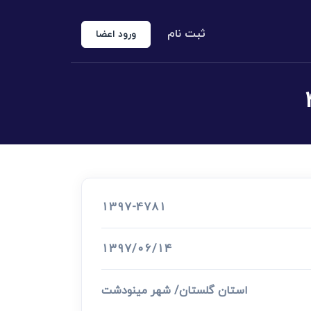
ثبت نام
ورود اعضا
منوع الخروجی
 شخص حقوقی
کارشناس رسمی دادگستری
اد رسمی
1397-4781
اج و طلاق
1397/06/14
استان گلستان/ شهر مینودشت