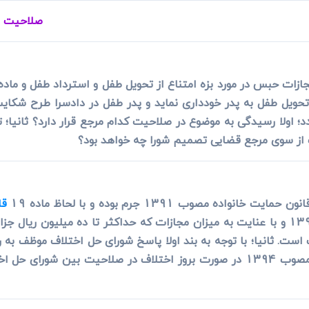
ی
می، افراز، ابطال مراحل ثبتی...
صلاحیت م
حویل طفل به پدر خودداری نماید و پدر طفل در دادسرا طرح شکایت 
؛ اولا رسیدگی به موضوع در صلاحیت کدام مرجع قرار دارد؟ ثانیا
از سوی مرجع قضایی تصمیم شورا چه خواهد بود؟
قا
ت. ثانیا؛ با توجه به بند اولا پاسخ شورای حل اختلاف موظف به ر
مطابق ماده 15 قانون شورا های حل اختلاف مصوب 1394 در صورت بروز اختلاف در صل