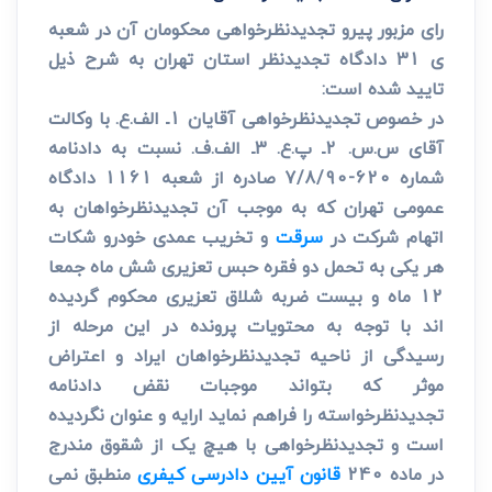
رای مزبور پیرو تجدیدنظرخواهی محکومان آن در شعبه
ی 31 دادگاه تجدیدنظر استان تهران به شرح ذیل
تایید شده است:
در خصوص تجدیدنظرخواهی آقایان 1ـ الف.ع. با وکالت
آقای س.س. 2ـ پ.ع. 3ـ الف.ف. نسبت به دادنامه
شماره 620-7/8/90 صادره از شعبه 1161 دادگاه
عمومی تهران که به موجب آن تجدیدنظرخواهان به
اتهام شرکت در
سرقت
و تخریب عمدی خودرو شکات
هر یکی به تحمل دو فقره حبس تعزیری شش ماه جمعا
12 ماه و بیست ضربه شلاق تعزیری محکوم گردیده
اند با توجه به محتویات پرونده در این مرحله از
رسیدگی از ناحیه تجدیدنظرخواهان ایراد و اعتراض
موثر که بتواند موجبات نقض دادنامه
تجدیدنظرخواسته را فراهم نماید ارایه و عنوان نگردیده
است و تجدیدنظرخواهی با هیچ یک از شقوق مندرج
در ماده 240
قانون آیین دادرسی کیفری
منطبق نمی