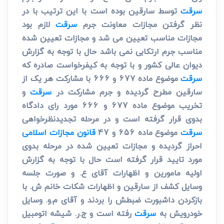
سرقت
توسط سارقین بوده است با این ترتیب با در
نظر گرفتن مجازات معاونت جرم
سرقت
لازم بود
مجازات مناسب تعیین می شد و مجازات تعیین شده
مناسب جرم ارتکابی نمی باشد حال با توجه به گزارش
دیوان عالی کشور و با توجه به کیفرخواست صادره که
سرقت
موضوع ماده 677 و 666 با مشارکت هر یک از
سارقین مطرح گردیده و جرم مشارکت در
سرقت
و
تخریب موضوع ماده 677 و 666 مورد رای دادگاه
بدوی قرار گرفته است و در مرحله تجدیدنظرخواهی
سرقت
موضوع ماده 656 و 47
قانون مجازات اسلامی
احراز گردیده و مجازات تعیین شده در مرحله بدوی
مورد تایید قرار گرفته است حال با توجه به گزارش
اولیه مامورین و اظهارات آقای ع. و صورت جلسه
وسایل کشف از سارقین و اظهارات شکات خانم ش. با
بازکردن داشبورت ضبطش را بردند و آقای م.و. وسایل
خودرویش به
سرقت
رفته است و ج.ر. شیشه اتومبیل