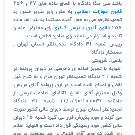
باشد علی هذا دادگاه با الحاق ماده های 47 و 656
قانون مجازات اسلامی
به متن رای بدوی ضمن رد
تجدیدنظرخواهی به عمل آمده مستندا به بند الف ماده
257
قانون آیین دادرسی کیفری
رای معترض عنه را
تایید و استوار می نماید رای صادره قطعی است.
رییس شعبه 31 دادگاه تجدیدنظر استان تهران ـ
مستشار دادگاه
بلاغی ـ شریعتی
النهایه با تجویز اعاده ی دادرسی در دیوان پرونده در
شعبه 41 دادگاه تجدیدنظر تهران طرح و به شرح ذیل
نقض و اصلاح شده است. در این پرونده آقای س.س.
وکیل محترم آقای الف.ع. تقاضای اعاده دادرسی از
دادنامه 100036-16/1/90 شعبه 31 دادگاه
تجدیدنظر استان تهران توسط دیوان عالی کشور صورت
می گردد و مورد پذیرش قرار می گیرد شعبه 15 دیوان
عالی کشور مورد رسیدگی قرار داد است و النهایه اعلام
رای شده که جرم آقای الف.ع. در حد معاونت در جرم