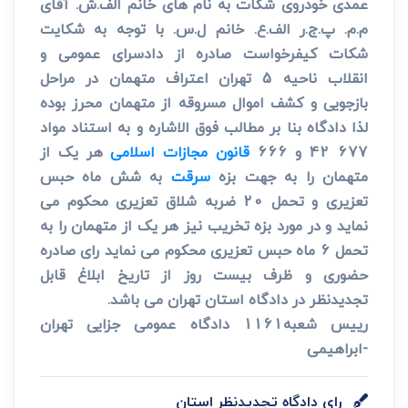
عمدی خودروی شکات به نام های خانم الف.ش. آقای
م.م. پ.ج.ر الف.ع. خانم ل.س. با توجه به شکایت
شکات کیفرخواست صادره از دادسرای عمومی و
انقلاب ناحیه 5 تهران اعتراف متهمان در مراحل
بازجویی و کشف اموال مسروقه از متهمان محرز بوده
لذا دادگاه بنا بر مطالب فوق الاشاره و به استناد مواد
677 42 و 666
قانون مجازات اسلامی
هر یک از
متهمان را به جهت بزه
سرقت
به شش ماه حبس
تعزیری و تحمل 20 ضربه شلاق تعزیری محکوم می
نماید و در مورد بزه تخریب نیز هر یک از متهمان را به
تحمل 6 ماه حبس تعزیری محکوم می نماید رای صادره
حضوری و ظرف بیست روز از تاریخ ابلاغ قابل
تجدیدنظر در دادگاه استان تهران می باشد.
رییس شعبه1161 دادگاه عمومی جزایی تهران
-ابراهیمی
رای دادگاه تجدیدنظر استان