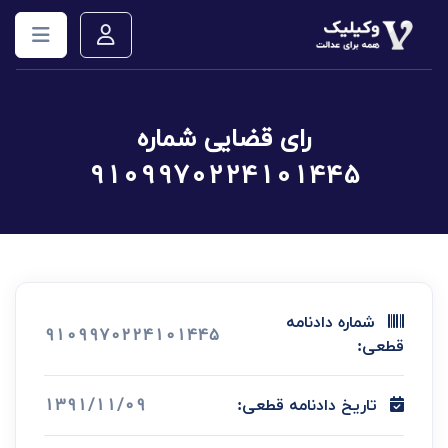
رای قضایی شماره
9109970224101445
شماره دادنامه
9109970224101445
قطعی:
1391/11/09
تاریخ دادنامه قطعی: