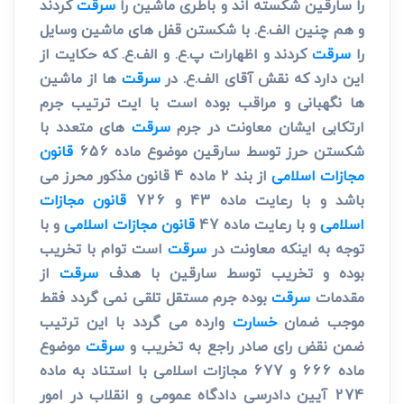
را سارقین شکسته اند و باطری ماشین را
سرقت
کردند
و هم چنین الف.ع. با شکستن قفل های ماشین وسایل
را
سرقت
کردند و اظهارات پ.ع. و الف.ع. که حکایت از
این دارد که نقش آقای الف.ع. در
سرقت
ها از ماشین
ها نگهبانی و مراقب بوده است با ایت ترتیب جرم
ارتکابی ایشان معاونت در جرم
سرقت
های متعدد با
شکستن حرز توسط سارقین موضوع ماده 656
قانون
مجازات اسلامی
از بند 2 ماده 4 قانون مذکور محرز می
باشد و با رعایت ماده 43 و 726
قانون مجازات
اسلامی
و با رعایت ماده 47
قانون مجازات اسلامی
و با
توجه به اینکه معاونت در
سرقت
است توام با تخریب
بوده و تخریب توسط سارقین با هدف
سرقت
از
مقدمات
سرقت
بوده جرم مستقل تلقی نمی گردد فقط
موجب ضمان
خسارت
وارده می گردد با این ترتیب
ضمن نقض رای صادر راجع به تخریب و
سرقت
موضوع
ماده 666 و 677 مجازات اسلامی با استناد به ماده
274 آیین دادرسی دادگاه عمومی و انقلاب در امور