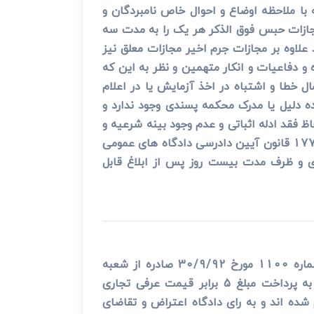
با ملاحظه اوضاع و احوال خاص نامبردگان و
ای مجازات حبس فوق الذکر هر یک را به مدت سه
حوی که اگر در مدت تعلیق مرتکب یکی از جرایم مندرج در ماده 54 مذکور شوند علاوه بر مجازات جرم اخیر مجازات معلق نیز
 و دفاعیات و انکار متهمین و نظر به این که
ل خطا و اشتباه در اخذ آزمایش یا در اعلام
ه دلیل یا مدرک محکمه پسندی وجود ندارد و
اظ فقد ادله اثباتی و عدم وجود بینه شرعیه و
و ماده 177 قانون آیین دادرسی دادگاه های عمومی
وری و ظرف مدت بیست روز پس از ابلاغ قابل
در خصوص تجدیدنظرخواهی اقای الف.ز. فرزند م. 23 ساله در زمان وقوع جرم اهل و ساکن تهران از دادنامه شماره 1100 مورخ 30/9/92 صادره از شعبه
محترم 1090 دادگاه عمومی جزایی تهران که تجدیدنظرخواه از حیث اتهام حمل و نگه داری مشروبات الکلی به پرداخت مبلغ 5 برابر قیمت عرفی تجاری
سال محکوم شده اند و به رای دادگاه اعتراض و تقاضای