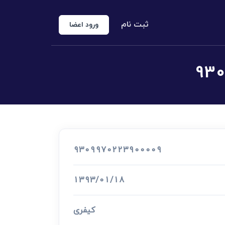
ثبت نام
ورود اعضا
منوع الخروجی
 شخص حقوقی
کارشناس رسمی دادگستری
اد رسمی
9309970223900009
اج و طلاق
1393/01/18
کیفری