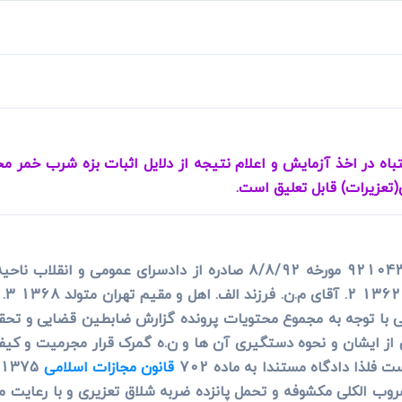
ی
می، افراز، ابطال مراحل ثبتی...
ر.ح.
الکلی با توجه به مجموع محتویات پرونده گزارش ضابطین قضایی و تح
ز ایشان و نحوه دستگیری آن ها و ن.ه گمرک قرار مجرمیت و کیفر
 فلذا دادگاه مستندا به ماده 702
قانون مجازات اسلامی
کلی مکشوفه و تحمل پانزده ضربه شلاق تعزیری و با رعایت ماده 19 و 37 