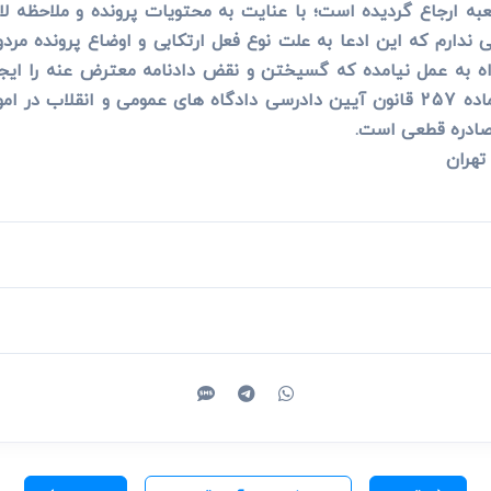
ه ارجاع گردیده است؛ با عنایت به محتویات پرونده و ملاحظه ل
ندارم که این ادعا به علت نوع فعل ارتکابی و اوضاع پرونده مردو
ه به عمل نیامده که گسیختن و نقض دادنامه معترض عنه را ایجاب 
اشکال موثر قانونی است به استناد بند الف ماده 257 قانون آیین دادرسی دادگاه های
 صادره قطعی است.