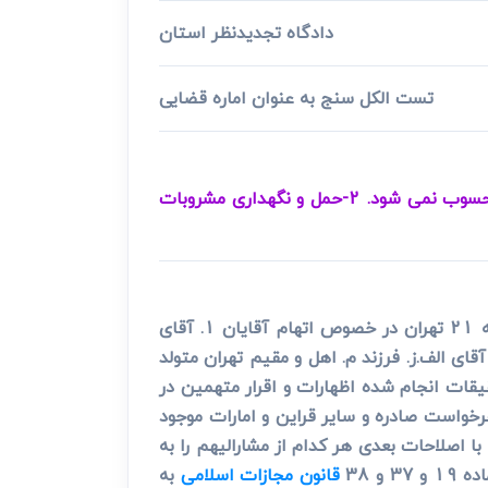
دادگاه تجدیدنظر استان
تست الکل سنج به عنوان اماره قضایی
1-تست الکل سنج به لحاظ احتمال خطا و اشتباه در اخذ آزمایش و اعلام نتیجه از دلایل اثبات بزه شرب خمر محسوب نمی شود. 2-حمل و نگهداری مشروبات
در مورد کیفرخواست شماره 9210432123003187 مورخه 8/8/92 صادره از دادسرای عمومی و انقلاب ناحیه 21 تهران در خصوص اتهام آقایان 1. آقای
 فرزند الف. اهل اردبیل مقیم تهران متولد 1362 2. آقای م.ن. فرزند الف. اهل و مقیم تهران متولد 1368 3. آقای الف.ز. فرزند م. اهل و مقیم تهران متولد
قیقات انجام شده اظهارات و اقرار متهمین در
خواست صادره و سایر قراین و امارات موجود
1375 با اصلاحات بعدی هر کدام از مشارالیهم را به
و 38
قانون مجازات اسلامی
به