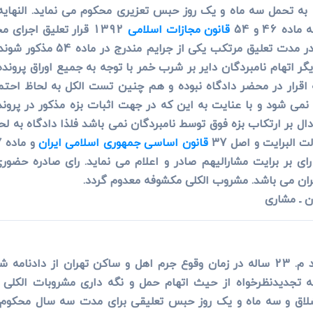
 تحمل سه ماه و یک روز حبس تعزیری محکوم می نماید. النهایه 
46 و 54
قانون مجازات اسلامی
1392 قرار تعلیق اجر
سال صادر و اعلام می نماید به ن
ر اتهام نامبردگان دایر بر شرب خمر با توجه به جمیع اوراق پرونده
 اقرار در محضر دادگاه نبوده و هم چنین تست الکل به لحاظ احتما
می شود و با عنایت به این که در جهت اثبات بزه مذکور در پروند
ال بر ارتکاب بزه فوق توسط نامبردگان نمی باشد فلذا دادگاه به لح
 البرایت و اصل 37
قانون اساسی جمهوری اسلامی ایران
رای بر برایت مشارالیهم صادر و اعلام می نماید. رای صادره حض
ان می باشد. مشروب الکلی مکشوفه معدوم گردد.
لکلی مکشوفه و تحمل 15 ضربه شلاق و سه ماه و یک روز حبس تعلیقی برای مدت سه 