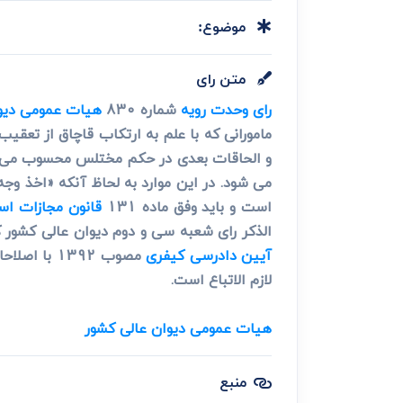
دعاوی ثبت
ابطال سند رس
موضوع:
متن رای
رای وحدت رویه
شماره 830
هیات عمومی دیوا
مامورانی که با علم به ارتکاب قاچاق از تعقیب
و الحاقات بعدی در حکم مختلس محسوب می شوند
می شود. در این موارد به لحاظ آنکه «اخذ وج
است و باید وفق ماده 131
قانون مجازات اس
الذکر رای شعبه سی و دوم دیوان عالی کشور که
آیین دادرسی کیفری
مصوب 1392 
لازم الاتباع است.
هیات عمومی دیوان عالی کشور
منبع