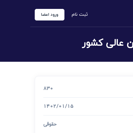
ثبت نام
ورود اعضا
منوع الخروجی
 شخص حقوقی
کارشناس رسمی دادگستری
اد رسمی
830
اج و طلاق
1402/01/15
حقوقی