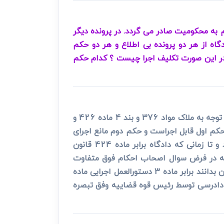
م به محکومیت صادر می گردد. در پرونده دیگر
اه از هر دو پرونده بی اطلاع و هر دو حکم
. در این صورت تکلیف اجرا چیست ؟ کدام حکم
در فرض سوال که راجع به یک ملک به نفع دو نفر حکم به تحویل مبیع صادر و منجر به صدور اجراییه شده است با توجه به ملاک مواد 376 و بند 4 ماده 426 و
 اول حکم اول قابل اجراست و حکم دوم مانع اجرای
حکم اول نیست و در فرض سوال محکوم له حکم دوم می تواند نسبت به حکم اول اعتراض ثالث حکمی نماید و تا زمانی که دادگاه برابر ماده 424 قانون
 که در فرض سوال اصحاب احکام فوق متفاوت
هستند موضوع از مصادیق اعاده دادرسی نیست. همچنین در صورتی که قضات ذی ربط حکم اول را خلاف شرع بین بدانند برابر ماده 3 دستورالعمل اجرایی ماده
ز اعاده دادرسی توسط رئیس قوه قضاییه وفق تبصره