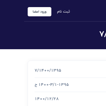
ثبت نام
ورود اعضا
منوع الخروجی
 شخص حقوقی
کارشناس رسمی دادگستری
اد رسمی
7/1400/1395
اج و طلاق
1400-3/1-1395 ح
1400/12/28