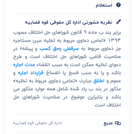
استعلام
نظریه مشورتی اداره کل حقوقی قوه قضاییه
برابر بند ب ماده 9 قانون شوراهای حل اختلاف مصوب
1394 «تمامی دعاوی مربوط به تخلیه عین مستاجره
جز دعاوی مربوط به
سرقفلی
و
حق کسب
و پیشه» در
صلاحیت قاضی شوراهای حل اختلاف است و طرح
دعوای تخلیه ممکن است به سبب انقضاء
مدت اجاره
باشد و یا به سبب فسخ یا انفساخ
قرارداد
اجاره
و
عموم و ا
طلاق
عبارت «تمامی دعاوی مربوط به تخلیه»
مذکور در بند ب یاد شده شامل همه موارد مذکور می
باشد و بنابراین موضوع در صلاحیت شوراهای حل
اختلاف است.
منبع
اداره کل حقوقی قوه قضاییه