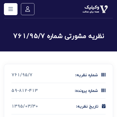
نظریه مشورتی شماره 761/95/7
761/95/7
شماره نظریه:
59-812-413
شماره پرونده:
1395/03/30
تاریخ نظریه: