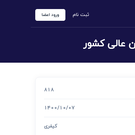
ثبت نام
ورود اعضا
منوع الخروجی
 شخص حقوقی
کارشناس رسمی دادگستری
اد رسمی
818
اج و طلاق
1400/10/07
کیفری