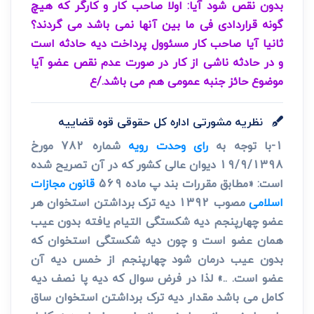
بدون نقص شود آیا: اولا صاحب کار و کارگر که هیچ
گونه قراردادی فی ما بین آنها نمی باشد می گردند؟
ثانیا آیا صاحب کار مسئوول پرداخت دیه حادثه است
و در حادثه ناشی از کار در صورت عدم نقص عضو آیا
موضوع حائز جنبه عمومی هم می باشد./ع
نظریه مشورتی اداره کل حقوقی قوه قضاییه
1-با توجه به
رای وحدت رویه
شماره 782 مورخ
19/9/1398 دیوان عالی کشور که در آن تصریح شده
است: «مطابق مقررات بند پ ماده 569
قانون مجازات
اسلامی
مصوب 1392 دیه ترک برداشتن استخوان هر
عضو چهارپنجم دیه شکستگی التیام یافته بدون عیب
همان عضو است و چون دیه شکستگی استخوان که
بدون عیب درمان شود چهارپنجم از خمس دیه آن
عضو است. ..» لذا در فرض سوال که دیه پا نصف دیه
کامل می باشد مقدار دیه ترک برداشتن استخوان ساق