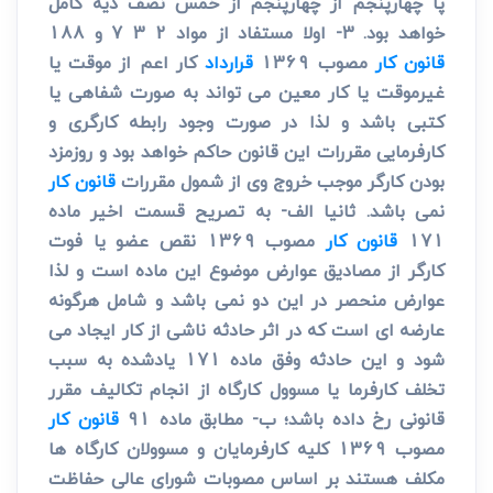
پا چهارپنجم از چهارپنجم از خمس نصف دیه کامل
خواهد بود. 3- اولا مستفاد از مواد 2 3 7 و 188
قانون کار
مصوب 1369
قرارداد
کار اعم از موقت یا
غیرموقت یا کار معین می تواند به صورت شفاهی یا
کتبی باشد و لذا در صورت وجود رابطه کارگری و
کارفرمایی مقررات این قانون حاکم خواهد بود و روزمزد
بودن کارگر موجب خروج وی از شمول مقررات
قانون کار
نمی باشد. ثانیا الف- به تصریح قسمت اخیر ماده
171
قانون کار
مصوب 1369 نقص عضو یا فوت
کارگر از مصادیق عوارض موضوع این ماده است و لذا
عوارض منحصر در این دو نمی باشد و شامل هرگونه
عارضه ای است که در اثر حادثه ناشی از کار ایجاد می
شود و این حادثه وفق ماده 171 یادشده به سبب
تخلف کارفرما یا مسوول کارگاه از انجام تکالیف مقرر
قانونی رخ داده باشد؛ ب- مطابق ماده 91
قانون کار
مصوب 1369 کلیه کارفرمایان و مسوولان کارگاه ها
مکلف هستند بر اساس مصوبات شورای عالی حفاظت