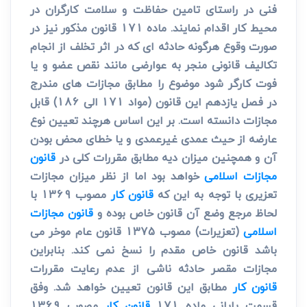
فنی در راستای تامین حفاظت و سلامت کارگران در
محیط کار اقدام نمایند. ماده 171 قانون مذکور نیز در
صورت وقوع هرگونه حادثه ای که در اثر تخلف از انجام
تکالیف قانونی منجر به عوارضی مانند نقص عضو و یا
فوت کارگر شود موضوع را مطابق مجازات های مندرج
در فصل یازدهم این قانون (مواد 171 الی 186) قابل
مجازات دانسته است. بر این اساس هرچند تعیین نوع
عارضه از حیث عمدی غیرعمدی و یا خطای محض بودن
آن و همچنین میزان دیه مطابق مقررات کلی در
قانون
مجازات اسلامی
خواهد بود اما از نظر میزان مجازات
تعزیری با توجه به این که
قانون کار
مصوب 1369 با
لحاظ مرجع وضع آن قانون خاص بوده و
قانون مجازات
اسلامی
(تعزیرات) مصوب 1375 قانون عام موخر می
باشد قانون خاص مقدم را نسخ نمی کند. بنابراین
مجازات مقصر حادثه ناشی از عدم رعایت مقررات
قانون کار
مطابق این قانون تعیین خواهد شد. وفق
قسمت پایانی ماده 171
قانون کار
مصوب 1369