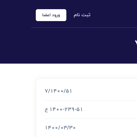
ثبت نام
ورود اعضا
منوع الخروجی
 شخص حقوقی
کارشناس رسمی دادگستری
اد رسمی
7/1400/51
اج و طلاق
1400-239-51 ع
1400/03/30