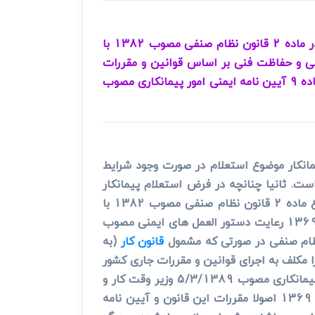
نظر به این که پیمانکار در زمینه ارائه خدمات و خدمات فنی به مقاطعه دهنده (کارفرما) فعالیت دارد قانونگذار در ماده 2 قانون نظام صنفی مصوب 1382 با
 17 این قانون وی را مکلف به رعایت ایمنی و حفاظت فنی بر اساس قوانین و مقررات
جاری کشور داشته است. همچنین مطابق بند «ز» ماده 37 قانون یادشده بر عهده مجامع امور صنفی است. برابر ماده 9 آیین نامه ایمنی امور پیمانکاری مصوب
ی مصوب 1382 با اصلاحات و الحاقات بعدی پیمانکار موضوع استعلام در صورت وجود شرایط
ت. ثانیا چنانچه در فرض استعلام پیمانکار
مصوب 1369 کارفرما محسوب شود تطبیق عنوان «فرد صنفی» موضوع ماده 2 قانون نظام صنفی مصوب 1382 با
مصوب 1369 رعایت دستور العمل های ایمنی مصوب
 نظام صنفی در صورتی که مشمول
قانون کار
(به
ماده 17 قانون نظام صنفی نیز افراد صنفی را مکلف به اجرای قوانین و مقررات جاری کشور
(از جمله مقررات حفاظت فنی) دانسته است. ثالثا با لحاظ تعریف مذکور در ذیل فصل اول آیین نامه ایمنی امور پیمانکاری مصوب 5/3/1389 وزیر وقت کار و
مصوب 1369 اصولا مقررات این قانون و آیین نامه