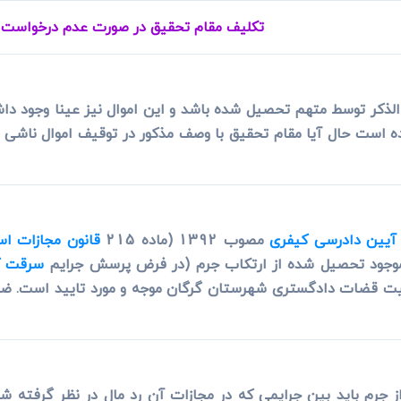
ی
می، افراز، ابطال مراحل ثبتی...
تکلیف مقام تحقیق در صورت عدم درخواست شا
 الذکر توسط متهم تحصیل شده باشد و این اموال نیز عینا وجود دا
ه است حال آیا مقام تحقیق با وصف مذکور در توقیف اموال ناشی ا
 آیین دادرسی کیفری
مصوب 1392 (ماده 215
قانون مجازات اس
سرقت
ت قضات دادگستری شهرستان گرگان موجه و مورد تایید است. ضمن
جرم باید بین جرایمی که در مجازات آن رد مال در نظر گرفته شد