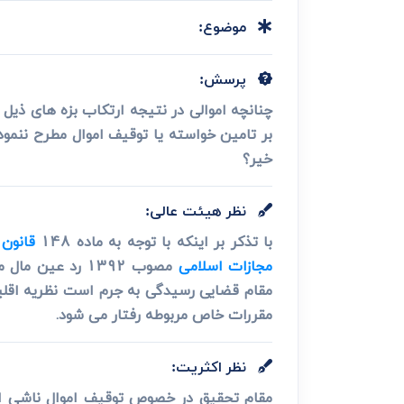
دعاوی ثبت
ابطال سند رس
موضوع:
پرسش:
چنانچه اموالی در نتیجه ارتکاب بزه های ذیل
بر تامین خواسته یا توقیف اموال مطرح ننمود
خیر؟
نظر هیئت عالی:
با تذکر بر اینکه با توجه به ماده 148
قانون
مجازات اسلامی
مصوب 1392 رد عین مال موجود تحصیل شده از ارتکاب جرم (در فرض پرسش جرایم
مقام قضایی رسیدگی به جرم است نظریه اقلی
مقررات خاص مربوطه رفتار می شود.
نظر اکثریت:
مقام تحقیق در خصوص توقیف اموال ناشی از 