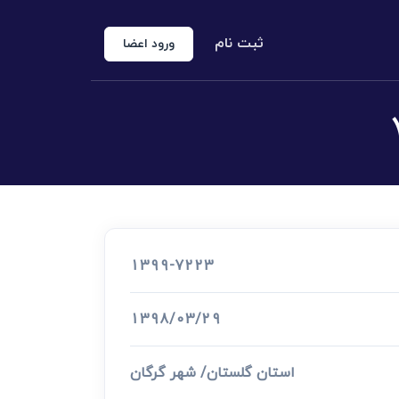
ثبت نام
ورود اعضا
منوع الخروجی
 شخص حقوقی
کارشناس رسمی دادگستری
اد رسمی
1399-7223
اج و طلاق
1398/03/29
استان گلستان/ شهر گرگان