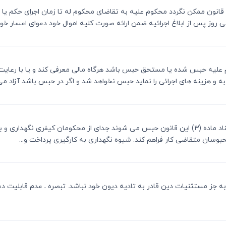
ر این قانون ممکن نگردد محکوم علیه به تقاضای محکوم له تا زمان اجرای حکم ی
ز پس از ابلاغ اجرائیه ضمن ارائه صورت کلیه اموال خود دعوای اعسار خویش
جب ماده (3) این قانون محکوم علیه حبس شده یا مستحق حبس باشد هرگاه مالی معرفی کند و 
و هزینه های اجرائی را نماید حبس نخواهد شد و اگر در حبس باشد آزاد می گ
ماده 5 ـ قوه قضائیه مکلف است افرادی را که به استناد ماده (3) این قانون حبس می شوند جدای از مح
محبوسان متقاضی کار فراهم کند. شیوه نگهداری به کارگیری پرداخت و...
لی به جز مستثنیات دین قادر به تادیه دیون خود نباشد. تبصره ـ عدم قابلیت