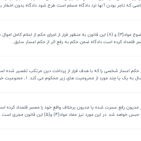
 که تاجر بودن آنها نزد دادگاه مسلم است طرح شود دادگاه بدون اخطار به.
ماده 16ـ هرگاه محکوم علیه در صورت اموال خود موضوع مواد(3) و (8) این قانون به منظور فرار از
 قلمداد کرده است دادگاه ضمن حکم به رفع اثر از حکم اعسار سابق...
 صدور حکم اعسار شخصی را که با هدف فرار از پرداخت دین مرتکب تقصیر شده ا
ا چند مورد از محرومیت های زیر محکوم می کند: 1ـ ممنوعیت خروج از...
شود از مدیون رفع عسرت شده یا مدیون برخلاف واقع خود را معسر قلمداد کرده 
ن مورد نیز مفاد مواد(4) و(5) این قانون مجری است. این...