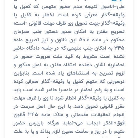
علی¬الاصول نتیجه عدم حضور متهمی که کفیل یا
وثیقه¬گذار معرفی کرده است اخطار به کفیل یا
وثیقه¬گذار جهت تحویل وی ظرف مهلت قانونی -است؛
تصریح مقنن به امکان صدور دستور جلب همزمان
محکوم در ماده 500 این قانون و نیز تصریح ماده
345 به امکان جلب متهمی که در جلسه دادگاه حاضر
نشده است مشروط به قید علت ضرورت حضور در
احضاریه نشان دهنده اعتقاد مقنن به اصل مذکور و
لزوم تصریح به استثناهای یاد شده است. بنابراین
درصورتی که متهم کفیل یا وثیقه¬گذار معرفی کرده
است و به رغم احضار در دادسرا حاضر شده است باید
به کفیل یا وثیقه¬گذار اخطار شود تا وی را ظرف مهلت
مقرر قانونی تحویل دهد. با این حال اصل سرعت در
انجام تحقیقات مقدماتی و ملاک ماده 345 قانون
فوق¬الذکر ایجاب می¬نماید هرگاه بازپرس حضور
متهم را در روز و ساعت معین لازم بداند و یا به علت