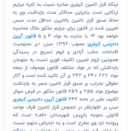
اینکه قرار تامین کیفری صادره نسبت به کلیه جرایم
ارتکابی است بنابراین حداکثر مدت بازداشت وی به
لحاظ صدور قرار تامین بالاترین حداقل مدت حبس
تعیین شده در قانون برای جرایم مذکور ملاک محاسبه
خواهد بود. 3- با عنایت به مواد 4 و 5
قانون آیین
دادرسی کیفری
مصوب 1392 مبنی ¬بر ممنوعیت
اقدامات سالب آزادی و لزوم تسریع در رسیدگی
همچنین لزوم تعیین تکلیف فوری نسبت به متهمان
بازداشتی که در مواد مختلف قانون موصوف از جمله
مواد 226 240 و 242 بر آن تاکید شده است و آثار
حقوقی مترتب بر صدور قرار تامین منجر به بازداشت
موضوع مواد 255 و 259 قانون مذکور در فرض سوال
تکلیف مقرر در ماده 242
قانون آیین دادرسی کیفری
مبنی بر اظهارنظر در خصوص قرار تامین ظرف مواعد
قانونی متوجه بازپرس شهرستان «الف» است که
پرونده نزد وی مطرح است و به اعتراض متهم نسبت
به ابقای قرار تامین منتهی به بازداشت در دادگاه