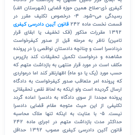
کیفری ذی-صلاح همین حوزه قضایی (شهرستان الف)
رسیدگی می¬شود. 4- درخصوص تکلیف مقرر در
قسمت نخست ماده 242
قانون آیین دادرسی کیفری
1392 مقررات مذکور (فک تخفیف یا ابقای قرار
تامین) ناظر به مرحله قبل از صدور کیفرخواست
دردادسرا است و چنانچه دادستان نواقصی را در پرونده
مشاهده و درخواست تکمیل تحقیقات کند بازپرس
مکلف است در مورد قرار منتهی به بازداشت متهم که
حسب مورد (یک یا دو ماه) اظهارنظر کند اما درمواردی
که پرونده امر متعاقب صدور کیفرخواست به دادگاه
ارسال گردیده است ولو اینکه به لحاظ نقص تحقیقاتی
پرونده مجددا از سوی دادگاه به دادسرا اعاده گردد
تکلیفی از این حیث متوجه مقام قضایی دادسرا
نیست. 5- با عنایت به اینکه تنها ملاک محاسبه
حداکثر مدت بازداشت متهم در اجرای ماده 242
قانون آئین دادرسی کیفری مصوب 1392 حداقل