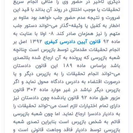
دیگری تاخیر در حضور وی را منافی انجام سریع
تحقیقات یا موجب اختلال در روند آن بداند با قید این
ضرورت و نتیجه عدم حضور جلب خواهد بود علاوه بر
اخطار به کفیل یا وثیقه¬گذار می¬تواند دستور جلب
متهم را نیز همزمان صادر کند. 8- اولا با عنایت به
ماده 92
قانون آیین دادرسی کیفری
1392 اصل بر
انجام تحقیقات مقدماتی توسط بازپرس است چنانچه
شعبه بازپرسی که پرونده به آن ارجاع شده بلاتصدی
باشد براساس ماده 189 این قانون دادستان
می¬تواند انجام تحقیقات را به بازپرس دیگر و یا
درصورت اقتضاء به دادرس دادگاه محول نماید و اگر
بازپرس دیگر نباشد در غیر موارد ماده 302 قانون
مزبور طبق ماده 92 قانون یادشده چون دادستان نیز
دارای تمام اختیارات لازم است می¬تواند تحقیقات را
به دادیار دادسرا ارجاع نماید. اما چون شعبه بازپرسی
قائم به شخص بازپرس است بنابراین تصدی شعبه
بازپرسی توسط دادیار فاقد وجاهت قانونی است و