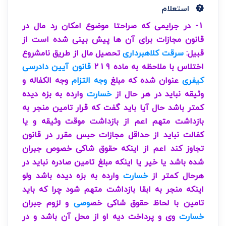
استعلام
1- در جرایمی که صراحتا موضوع امکان رد مال در
قانون مجازات برای آن ها پیش بینی شده است از
قبیل:
سرقت
کلاهبرداری
تحصیل مال از طریق نامشروع
اختلاس با ملاحظه به ماده 219
قانون آیین دادرسی
کیفری
عنوان شده که مبلغ
وجه التزام
وجه الکفاله و
وثیقه نباید در هر حال از
خسارت
وارده به بزه دیده
کمتر باشد حال آیا باید گفت که قرار تامین منجر به
بازداشت متهم اعم از بازداشت موقت وثیقه و یا
کفالت نباید از حداقل مجازات حبس مقرر در قانون
تجاوز کند اعم از اینکه حقوق شاکی خصوص جبران
شده باشد یا خیر یا اینکه مبلغ تامین صادره نباید در
هرحال کمتر از
خسارت
وارده به بزه دیده باشد ولو
اینکه منجر به ابقا بازداشت متهم شود چرا که باید
تامین با لحاظ حقوق شاکی خص
وصی
و لزوم جبران
خسارت
وی و پرداخت دیه او از محل آن باشد و در