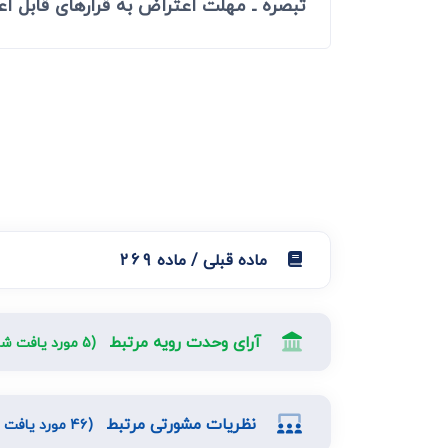
تبصره ـ مهلت اعتراض به قرارهای قابل اع
دعاوی ثبت
ابطال سند رس
ماده قبلی / ماده 269
آرای وحدت رویه مرتبط
(5 مورد یافت شد)
نظریات مشورتی مرتبط
(46 مورد یافت شد)