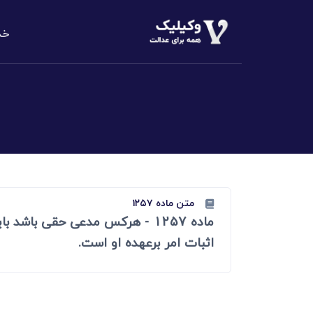
خد
دعاوی املا
م
الزام به تن
دعاوی خانو
مهریه، طلاق،
دعاوی حقو
مطالبه وجه،
متن ماده ۱۲۵۷
ماده 1257 - هرکس مدعی حقی با
دعاوی کیف
کلاهبرداری،
اثبات امر برعهده او است.
دعاوی تجا
مطالبه وجه